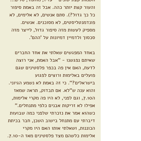
והעור קצת יותר כהה. אבל זה באמת סיפור 
כל כך גדול?). סתם אנשים, לא אלימים, לא 
פונדמנטליסטים, לא מסוכנים. אנשים. 
מספיק לעשות מזה סיפור גדול, לייצר מזה 
סכסוך ולדמיין דמיונות על 'ההם'.
באחד המפגשים שאלתי את אחד החברים 
שאיתם נפגשנו - ''אבל האמת, אני רוצה 
לדעת, האם אין פה בכפר פלסטינים שגם 
פועלים באלימות ורוצים לפגוע 
בישראלים?''. כי זה באמת לא נשמע הגיוני. 
והוא ענה ש''לא. אם תבדוק, תראה שמאז 
ה7.10, וגם לפני, לא היו פה מקרי אלימות, 
אפילו לא זריקות אבנים כלפי מתנחלים.'' 
כשהוא אמר את נזכרתי שלפני כמה שבועות 
דיברתי עם מתנחל בישוב השכן, חבר בכיתת 
הכוננות, ושאלתי אותו האם היו מקרי 
אלימות כלשהם מצד פלסטינים מאז ה-7.10. 