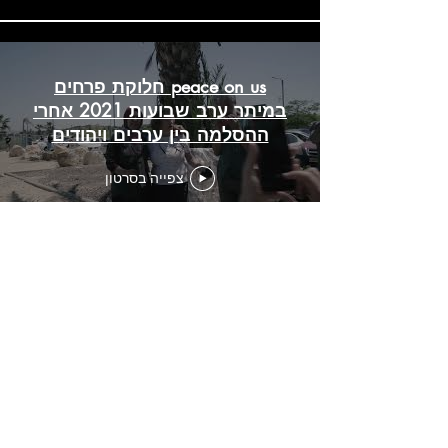
peace on us חלוקת פרחים
במיתר ערב שבועות 2021 אחרי
ההסלמה בין ערבים ויהודים
בישראל
צפייה בסרטון
טען עוד
איל שני | לשאת שלום
+972-54-6545351