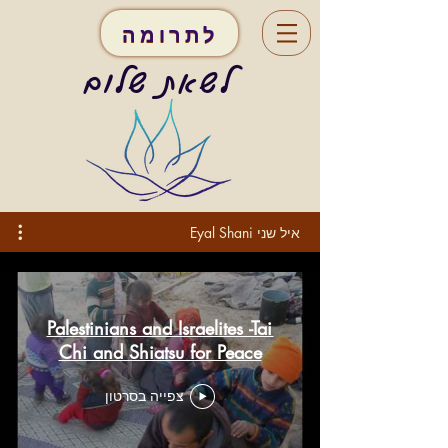
לתרומה
לשאת שלום
איל שני Eyal Shani
Palestinians and Israelites -Tai
Chi and Shiatsu for Peace
צפייה בסרטון