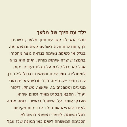
ילד עם חיוך של מלאך
סולי הוא ילד קטן עם חיוך מלאכי, כשהיה 
בן 4 חודשים חלה בשפעת קשה וכמעט מת. 
בגלל אי ספיקת נשימה כנראה נוצר מחסור 
בחמצן שיצרה שיתוק מוחין. היום הוא בן 5 
אבל לא יכול ללכת על רגליו ועדיין זקוק 
לחיתולים. גופו צנום ומתאים בגודל לילד בן 
שנה וחצי –שנתיים. כבר חודש שאביה ואני 
מגיעים ומטפלים בו, שיאצו, משחק, דיקור 
ועוד'. הסבא מבסוט מאוד וטוען שהוא 
מעדיף אותנו על הטיפול ביאטה. בומה מנסה 
לעזור להוציא את הילד לבדיקות מקיפות 
בתל השומר. לצערי מטעמי בושה לא 
הסכימה המשפחה לשים כאן תמונה שלו אבל 