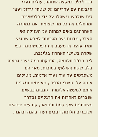
בכ-60%, במקצת שנותר, עולים נערי 
הגבעות עם עדריהם על שטחי גידול ועצי 
זית שנזרעו ונשתלו על ידי פלסטינים 
ומחסלים את כל מה שצומח. אם במקרה 
האחרונים באים למחות על העוולה ואי 
הצדק, מדווח נער הגבעות לצבא שמגיע 
ומיד עוצר או מעכב את הפלסטינים- כפי 
שקרה בשישי האחרון בג'ינבה.
ליד הכפר חלוואה, התמקמו כמה נערי גבעות 
בלב שטח אש 918 בסוכות, מאז הם 
משתלטים על עוד ועוד אדמות, מטילים 
אימה על תושבי הכפר , מאיימים ומגרים 
אותם למעשה אלימות, גונבים כבשים, 
שוברים לאחרות את הרגליים ובדרך 
משחיתים שקי קמח ותבואה, קורעים צמיגים 
ושוברים חלונות רכבים ועוד כהנה וכהנה.