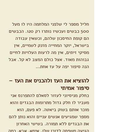
חליל מספר לי שלפני המלחמה היו לו מעל 
500 כבשים ועכשיו נותרו רק 120. הכבשים 
הם קופת החיסכון שלהם, וכשאין עבודה 
בישראל, יוקר המחייה מזנק לשמיים, אין 
מסיקי זיתים, אין מה לרעות העלויות לחיים 
גבוהות מאוד. אצל כולם המצב לא קל. אבל 
הנה סיפור יפה על עז אחת...
להוציא את העז ולהכניס את העז –
סיפור אמיתי
כחלק מניסיוני לעזור לסאלם להתפרנס אני 
מעביר לו חלק גדול מתרומות הבגדים והוא 
מוכר אותם בשוק ביאטה. לא פעם, הוא 
מספר שמגיעים אנשים עניים והוא נותן להם 
את הבגדים ללא תמורה. בשישי האחרון 
הגיעה משפחה לדוכן שלו. אימא, אבא, כמה 