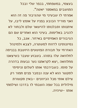
בעצמי, במשפחתי, בכפר שלי ובכל 
התושבים במאספר יאטה".
אמרתי לו שבעיני מי שהגיבור פה זה הוא 
ואני מוריד הכובע בפניו על אומץ ליבו, על 
איתנותו וסבלנותו להישאר שלם ולבחור לא 
להגיב באלימות. בעיני הוא ואחרים שם הם 
הגיבורים האמיתיים באיזור. אגב, כל 
נסיונותינו לדווח למשטרה, לצבא ולמינהל 
האזרחי על חבורת הפושעים היושבת בכניסה 
לחלוואה עלו בתוהו. בשבוע שעבר כשיצאנו 
מחלוואה ,יצא לקראתנו נער גבעות בדהרה 
על סוסו. כשבירכתי אותו לשלום וניסיתי 
לתקשר הוא לא ענה ובסבר פנים חמור רק 
צילם אותי מכל הכיוונים –באין תקשורת 
מילולית בכל שפה השבתי לו בדרכו וצילמתי 
אותו -שיהיה.