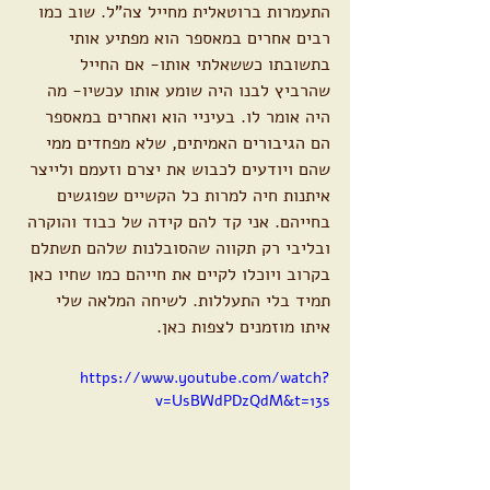
התעמרות ברוטאלית מחייל צה"ל. שוב כמו 
רבים אחרים במאספר הוא מפתיע אותי 
בתשובתו כששאלתי אותו- אם החייל 
שהרביץ לבנו היה שומע אותו עכשיו- מה 
היה אומר לו. בעיניי הוא ואחרים במאספר 
הם הגיבורים האמיתים, שלא מפחדים ממי 
שהם ויודעים לכבוש את יצרם וזעמם ולייצר 
איתנות חיה למרות כל הקשיים שפוגשים 
בחייהם. אני קד להם קידה של כבוד והוקרה 
ובליבי רק תקווה שהסובלנות שלהם תשתלם 
בקרוב ויוכלו לקיים את חייהם כמו שחיו כאן 
תמיד בלי התעללות. לשיחה המלאה שלי 
איתו מוזמנים לצפות כאן.
https://www.youtube.com/watch?
v=UsBWdPDzQdM&t=13s