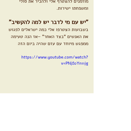
מוזמנים להצטרף אלי ולהכיר את סולי 
ומשפחתו ישירות.
"יש עם מי לדבר יש למה להקשיב"
בשבועות הצטרפו אלי כמה ישראלים לפגוש 
את האנשים "בצד האחר" –אז הנה טעימה 
ממפגש מיוחד עם עזם שהיה ביום הזה
https://www.youtube.com/watch?
v=PNjf0Yn11jg
תודה לתורמים לסאלם,
סאלם לא מפסיק לתמוך בכל הפעילות ונכון 
לפגוש ולהכיר את כולם. עוזר לנו מאוד 